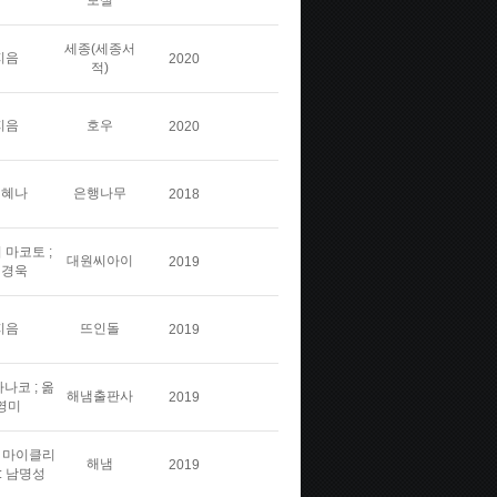
보실
세종(세종서
지음
2020
적)
지음
호우
2020
김혜나
은행나무
2018
 마코토 ;
대원씨아이
2019
민경욱
지음
뜨인돌
2019
나코 ; 옮
해냄출판사
2019
영미
스 마이클리
해냄
2019
: 남명성