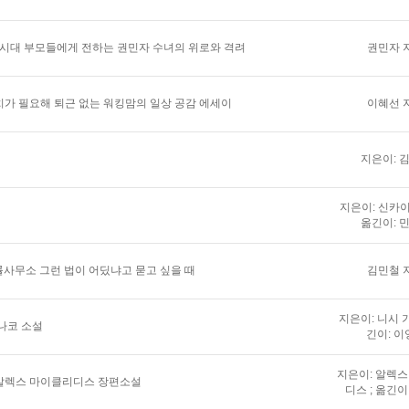
 시대 부모들에게 전하는 권민자 수녀의 위로와 격려
권민자 
가 필요해 퇴근 없는 워킹맘의 일상 공감 에세이
이혜선 
지은이: 
지은이: 신카이
옮긴이: 
법률사무소 그런 법이 어딨냐고 묻고 싶을 때
김민철 
지은이: 니시 가
나코 소설
긴이: 이
지은이: 알렉
알렉스 마이클리디스 장편소설
디스 ; 옮긴이