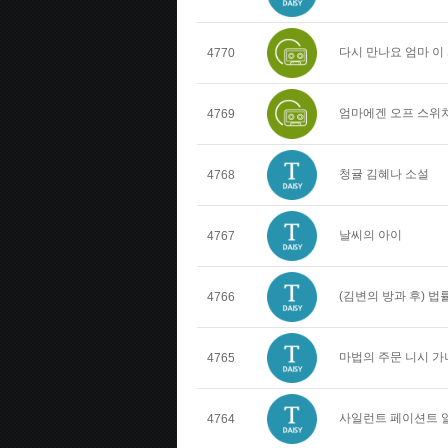
다시 만나요 엄마 이
4770
엄마에겐 오프 스위치
4769
청귤 김혜나 소설
4768
날씨의 아이
4767
(김변의 방과 후) 
4766
마법의 주문 니시 가
4765
사일런트 페이션트 
4764