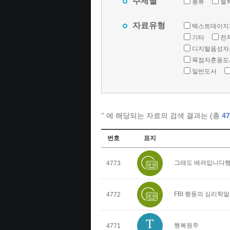
주제별
총류
철
자료유형
텍스트데이지
기타
전
디지털음성자
묵점자혼용도
일반도서
'
' 에 해당되는 자료의 검색 결과는 (총
47
번호
표지
그래도 배려입니다행
4773
FBI 행동의 심리학
4772
행복원주
4771