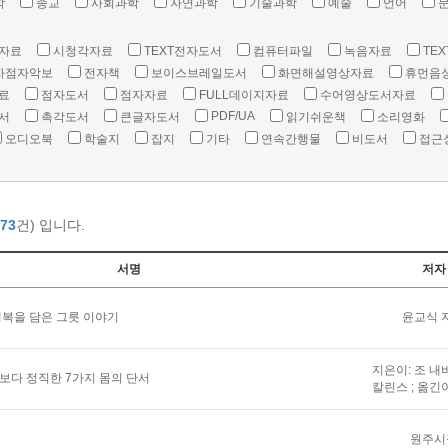
학
종교
사회과학
자연과학
기술과학
예술
언어
자료
시청각자료
TEXT전자도서
컴퓨터파일
녹음자료
TEX
자점자악보
전자책
보이스브레일도서
화면해설영상자료
휴먼음
료
점자도서
점자자료
FULL데이지자료
수어영상도서자료
PDF/UA
서
촉각도서
큰글자도서
읽기쉬운책
소리영화
오디오북
학술지
잡지
기타
연속간행물
비도서
접근
73
건) 입니다.
서명
저자
복을 담은 그릇 이야기
윤교식 
지은이: 조 내
말보다 정직한 7가지 몸의 단서
칼린스 ; 옮긴
원주시