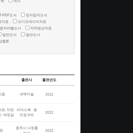
문학
역사
T-PDF도서
전자점자도서
성자료
오디오데이지자료
점자라벨도서
자막영상자료
일반도서
일반도서
성웹툰
출판사
출판년도
지음
새벽이슬
2011
버로, 마빈
리더스북 : 웅
2022
이: 박정길
진씽크빅
원주시 시정홍
장
2022