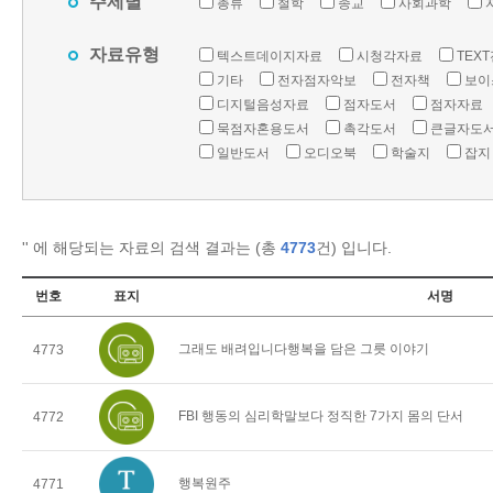
주제별
총류
철학
종교
사회과학
자료유형
텍스트데이지자료
시청각자료
TEX
기타
전자점자악보
전자책
보이
디지털음성자료
점자도서
점자자료
묵점자혼용도서
촉각도서
큰글자도
일반도서
오디오북
학술지
잡지
'
' 에 해당되는 자료의 검색 결과는 (총
4773
건) 입니다.
번호
표지
서명
그래도 배려입니다행복을 담은 그릇 이야기
4773
FBI 행동의 심리학말보다 정직한 7가지 몸의 단서
4772
행복원주
4771