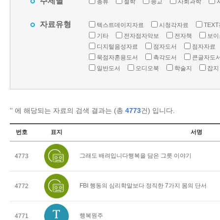
주제별
총류
철학
종교
사회과학
자료유형
텍스트데이지자료
시청각자료
TEX
기타
전자점자악보
전자책
보이
디지털음성자료
점자도서
점자자료
묵점자혼용도서
촉각도서
큰글자도
일반도서
오디오북
학술지
잡지
'
' 에 해당되는 자료의 검색 결과는 (총
4773
건) 입니다.
번호
표지
서명
그래도 배려입니다행복을 담은 그릇 이야기
4773
FBI 행동의 심리학말보다 정직한 7가지 몸의 단서
4772
행복원주
4771