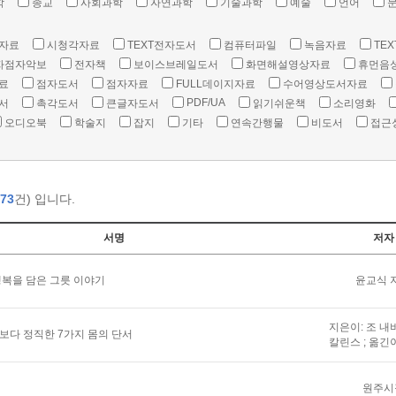
학
종교
사회과학
자연과학
기술과학
예술
언어
자료
시청각자료
TEXT전자도서
컴퓨터파일
녹음자료
TEX
자점자악보
전자책
보이스브레일도서
화면해설영상자료
휴먼음
료
점자도서
점자자료
FULL데이지자료
수어영상도서자료
PDF/UA
서
촉각도서
큰글자도서
읽기쉬운책
소리영화
오디오북
학술지
잡지
기타
연속간행물
비도서
접근
73
건) 입니다.
서명
저자
복을 담은 그릇 이야기
윤교식 
지은이: 조 내
말보다 정직한 7가지 몸의 단서
칼린스 ; 옮긴
원주시