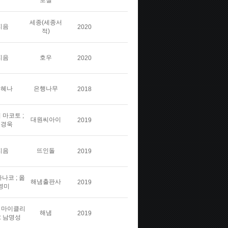
보실
세종(세종서
지음
2020
적)
지음
호우
2020
김혜나
은행나무
2018
 마코토 ;
대원씨아이
2019
민경욱
지음
뜨인돌
2019
나코 ; 옮
해냄출판사
2019
영미
스 마이클리
해냄
2019
: 남명성