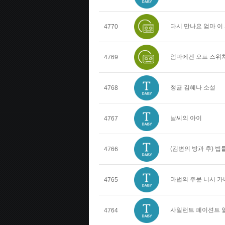
다시 만나요 엄마 이
4770
엄마에겐 오프 스위치
4769
청귤 김혜나 소설
4768
날씨의 아이
4767
(김변의 방과 후) 
4766
마법의 주문 니시 가
4765
사일런트 페이션트 
4764