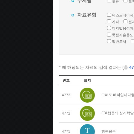
주제별
총류
철
자료유형
텍스트데이지
기타
전
디지털음성자
묵점자혼용도
일반도서
'
' 에 해당되는 자료의 검색 결과는 (총
47
번호
표지
그래도 배려입니다행
4773
FBI 행동의 심리학
4772
행복원주
4771