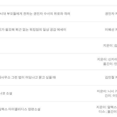
 시대 부모들에게 전하는 권민자 수녀의 위로와 격려
권민자 
가 필요해 퇴근 없는 워킹맘의 일상 공감 에세이
이혜선 
지은이: 
지은이: 신카이
옮긴이: 
법률사무소 그런 법이 어딨냐고 묻고 싶을 때
김민철 
지은이: 니시 가
나코 소설
긴이: 이
지은이: 알렉
알렉스 마이클리디스 장편소설
디스 ; 옮긴이