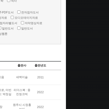
문학
역사
T-PDF도서
전자점자도서
성자료
오디오데이지자료
점자라벨도서
자막영상자료
일반도서
일반도서
성웹툰
출판사
출판년도
지음
새벽이슬
2011
버로, 마빈
리더스북 : 웅
2022
이: 박정길
진씽크빅
원주시 시정홍
장
2022