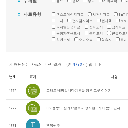
주제별
총류
철학
종교
사회과학
자료유형
텍스트데이지자료
시청각자료
TEX
기타
전자점자악보
전자책
보이
디지털음성자료
점자도서
점자자료
묵점자혼용도서
촉각도서
큰글자도
일반도서
오디오북
학술지
잡지
'
' 에 해당되는 자료의 검색 결과는 (총
4773
건) 입니다.
번호
표지
서명
그래도 배려입니다행복을 담은 그릇 이야기
4773
FBI 행동의 심리학말보다 정직한 7가지 몸의 단서
4772
행복원주
4771