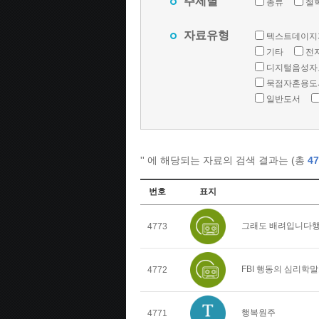
주제별
총류
철
자료유형
텍스트데이지
기타
전
디지털음성자
묵점자혼용도
일반도서
'
' 에 해당되는 자료의 검색 결과는 (총
47
번호
표지
그래도 배려입니다행
4773
FBI 행동의 심리학
4772
행복원주
4771