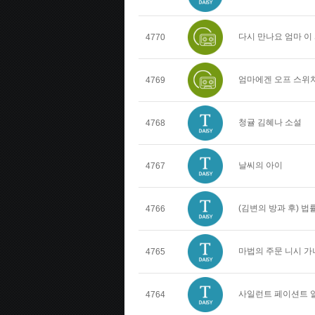
다시 만나요 엄마 이
4770
엄마에겐 오프 스위치
4769
청귤 김혜나 소설
4768
날씨의 아이
4767
(김변의 방과 후) 
4766
마법의 주문 니시 가
4765
사일런트 페이션트 
4764