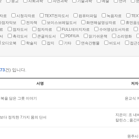
학
종교
사회과학
자연과학
기술과학
예술
언어
자료
시청각자료
TEXT전자도서
컴퓨터파일
녹음자료
TEX
자점자악보
전자책
보이스브레일도서
화면해설영상자료
휴먼음
료
점자도서
점자자료
FULL데이지자료
수어영상도서자료
PDF/UA
서
촉각도서
큰글자도서
읽기쉬운책
소리영화
오디오북
학술지
잡지
기타
연속간행물
비도서
접근
73
건) 입니다.
서명
저자
복을 담은 그릇 이야기
윤교식 
지은이: 조 내
말보다 정직한 7가지 몸의 단서
칼린스 ; 옮긴
원주시