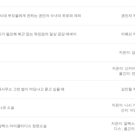
 시대 부모들에게 전하는 권민자 수녀의 위로와 격려
권민자 
가 필요해 퇴근 없는 워킹맘의 일상 공감 에세이
이혜선 
지은이: 
지은이: 신카이
옮긴이: 
법률사무소 그런 법이 어딨냐고 묻고 싶을 때
김민철 
지은이: 니시 가
나코 소설
긴이: 이
지은이: 알렉
알렉스 마이클리디스 장편소설
디스 ; 옮긴이