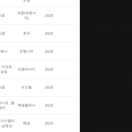
보실
세종(세종서
지음
2020
적)
지음
호우
2020
김혜나
은행나무
2018
 마코토 ;
대원씨아이
2019
민경욱
지음
뜨인돌
2019
나코 ; 옮
해냄출판사
2019
영미
스 마이클리
해냄
2019
: 남명성