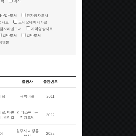
문학
역사
T-PDF도서
전자점자도서
성자료
오디오데이지자료
점자라벨도서
자막영상자료
일반도서
일반도서
성웹툰
출판사
출판년도
지음
새벽이슬
2011
버로, 마빈
리더스북 : 웅
2022
이: 박정길
진씽크빅
원주시 시정홍
장
2022