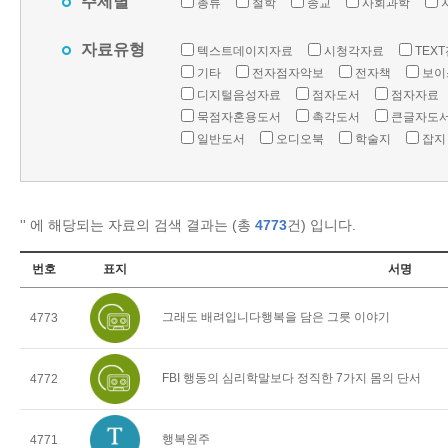
주제별
총류
철학
종교
사회과학
자료유형
텍스트데이지자료
시청각자료
TEX
기타
전자점자악보
전자책
보이
디지털음성자료
점자도서
점자자료
묵점자혼용도서
촉각도서
큰글자도
일반도서
오디오북
학술지
잡지
'
' 에 해당되는 자료의 검색 결과는 (총
4773
건) 입니다.
번호
표지
서명
그래도 배려입니다행복을 담은 그릇 이야기
4773
FBI 행동의 심리학말보다 정직한 7가지 몸의 단서
4772
행복원주
4771