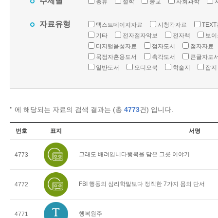
주제별
총류
철학
종교
사회과학
자료유형
텍스트데이지자료
시청각자료
TEX
기타
전자점자악보
전자책
보이
디지털음성자료
점자도서
점자자료
묵점자혼용도서
촉각도서
큰글자도
일반도서
오디오북
학술지
잡지
'
' 에 해당되는 자료의 검색 결과는 (총
4773
건) 입니다.
번호
표지
서명
그래도 배려입니다행복을 담은 그릇 이야기
4773
FBI 행동의 심리학말보다 정직한 7가지 몸의 단서
4772
행복원주
4771