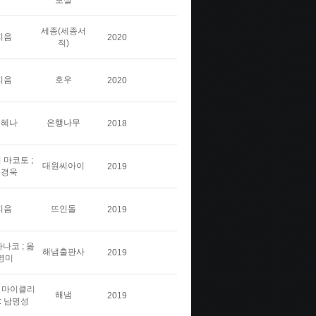
보실
세종(세종서
지음
2020
적)
지음
호우
2020
김혜나
은행나무
2018
 마코토 ;
대원씨아이
2019
민경욱
지음
뜨인돌
2019
나코 ; 옮
해냄출판사
2019
영미
스 마이클리
해냄
2019
: 남명성