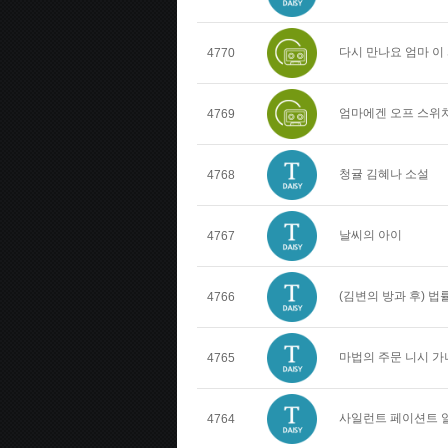
다시 만나요 엄마 이
4770
엄마에겐 오프 스위치
4769
청귤 김혜나 소설
4768
날씨의 아이
4767
(김변의 방과 후) 
4766
마법의 주문 니시 가
4765
사일런트 페이션트 
4764