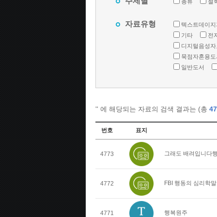
주제별
총류
철
자료유형
텍스트데이지
기타
전
디지털음성자
묵점자혼용도
일반도서
'
' 에 해당되는 자료의 검색 결과는 (총
47
번호
표지
그래도 배려입니다행
4773
FBI 행동의 심리학
4772
행복원주
4771