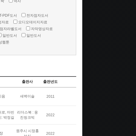
문학
역사
T-PDF도서
전자점자도서
성자료
오디오데이지자료
점자라벨도서
자막영상자료
일반도서
일반도서
성웹툰
출판사
출판년도
지음
새벽이슬
2011
버로, 마빈
리더스북 : 웅
2022
이: 박정길
진씽크빅
원주시 시정홍
장
2022