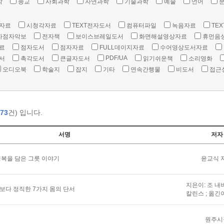
학
종교
사회과학
자연과학
기술과학
예술
언어
자료
시청각자료
TEXT전자도서
컴퓨터파일
녹음자료
TEX
자점자악보
전자책
보이스브레일도서
화면해설영상자료
휴먼음
료
점자도서
점자자료
FULL데이지자료
수어영상도서자료
PDF/UA
서
촉각도서
큰글자도서
읽기쉬운책
소리영화
오디오북
학술지
잡지
기타
연속간행물
비도서
접근
73
건) 입니다.
서명
저자
복을 담은 그릇 이야기
윤교식 
지은이: 조 내
말보다 정직한 7가지 몸의 단서
칼린스 ; 옮긴
원주시