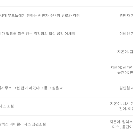
 시대 부모들에게 전하는 권민자 수녀의 위로와 격려
권민자 
가 필요해 퇴근 없는 워킹맘의 일상 공감 에세이
이혜선 
지은이: 
지은이: 신카이
옮긴이: 
법률사무소 그런 법이 어딨냐고 묻고 싶을 때
김민철 
지은이: 니시 가
나코 소설
긴이: 이
지은이: 알렉
알렉스 마이클리디스 장편소설
디스 ; 옮긴이