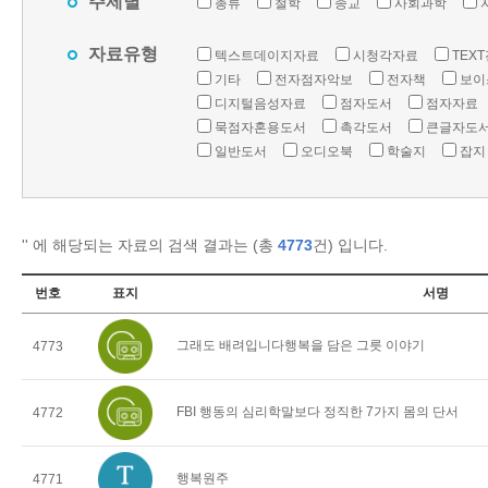
주제별
총류
철학
종교
사회과학
자료유형
텍스트데이지자료
시청각자료
TEX
기타
전자점자악보
전자책
보이
디지털음성자료
점자도서
점자자료
묵점자혼용도서
촉각도서
큰글자도
일반도서
오디오북
학술지
잡지
'
' 에 해당되는 자료의 검색 결과는 (총
4773
건) 입니다.
번호
표지
서명
그래도 배려입니다행복을 담은 그릇 이야기
4773
FBI 행동의 심리학말보다 정직한 7가지 몸의 단서
4772
행복원주
4771