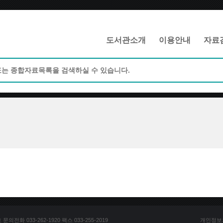
메인메뉴 바로가기
본문 바로가기
도서관소개
이용안내
자료
전화 033-262-1920 팩스 033-255-2019
개인정보