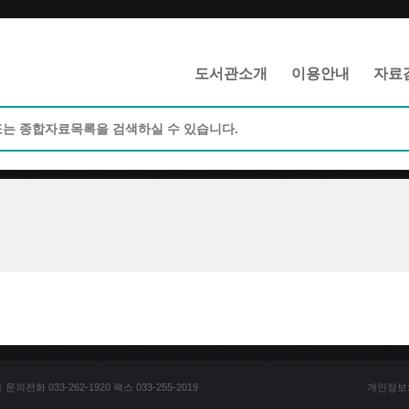
메인메뉴 바로가기
본문 바로가기
도서관소개
이용안내
자료
전화 033-262-1920 팩스 033-255-2019
개인정보