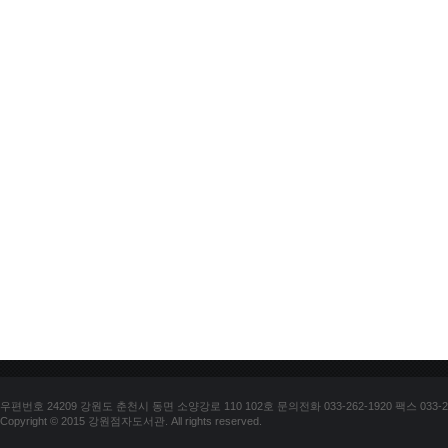
우편번호 24209 강원도 춘천시 동면 소양강로 110 102호 문의전화 033-262-1920 팩스 033-25
Copyright © 2015 강원점자도서관. All rights reserved.