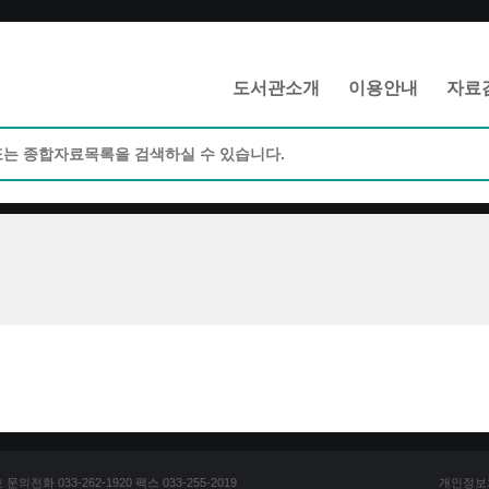
메인메뉴 바로가기
본문 바로가기
도서관소개
이용안내
자료
전화 033-262-1920 팩스 033-255-2019
개인정보