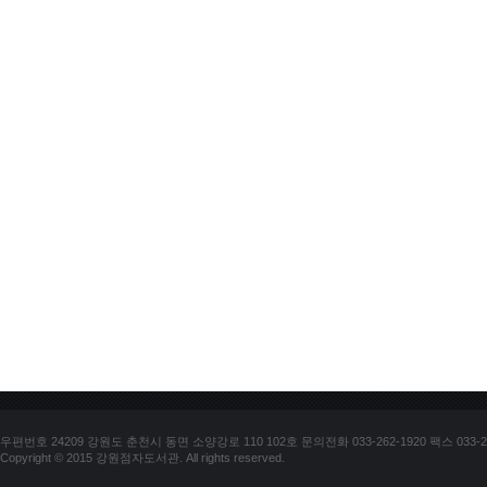
우편번호 24209 강원도 춘천시 동면 소양강로 110 102호 문의전화 033-262-1920 팩스 033-25
Copyright © 2015 강원점자도서관. All rights reserved.