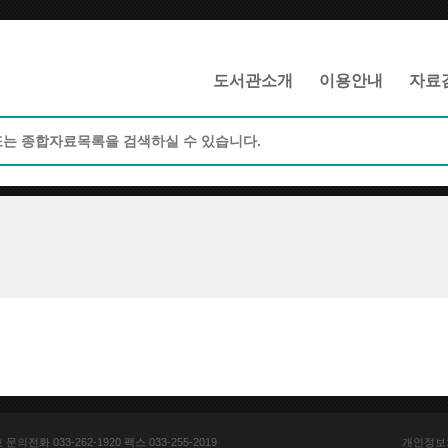
메인메뉴 바로가기
본문 바로가기
도서관소개
이용안내
자료
전화 033-262-1920 팩스 033-255-2019
개인정보