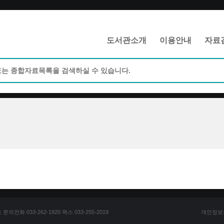
메인메뉴 바로가기
본문 바로가기
도서관소개
이용안내
자료
전화 033-262-1920 팩스 033-255-2019
개인정보