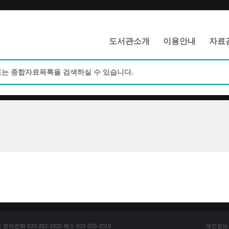
메인메뉴 바로가기
본문 바로가기
도서관소개
이용안내
자료
전화 033-262-1920 팩스 033-255-2019
개인정보