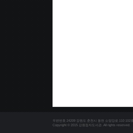
우편번호 24209 강원도 춘천시 동면 소양강로 110 102호 문의
Copyright © 2015 강원점자도서관. All rights reserved.