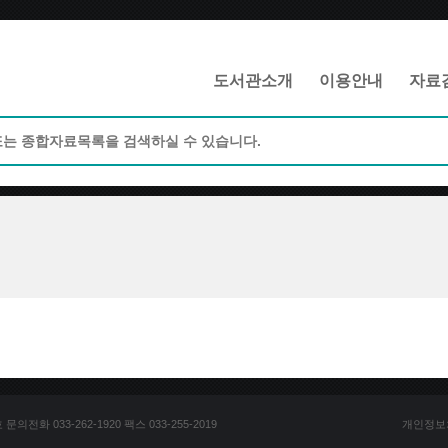
메인메뉴 바로가기
본문 바로가기
도서관소개
이용안내
자료
전화 033-262-1920 팩스 033-255-2019
개인정보