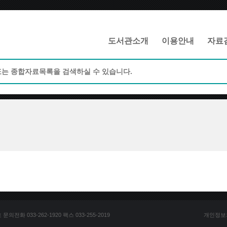
메인메뉴 바로가기
본문 바로가기
도서관소개
이용안내
자료
전화 033-262-1920 팩스 033-255-2019
개인정보