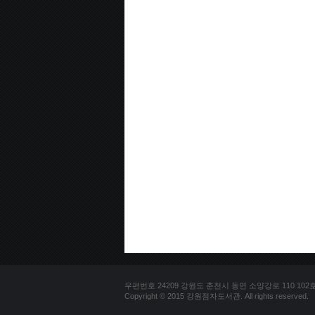
우편번호 24209 강원도 춘천시 동면 소양강로 110 102호 문의
Copyright © 2015 강원점자도서관. All rights reserved.