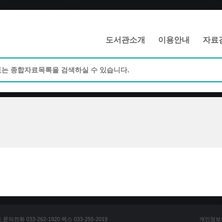
메인메뉴 바로가기
본문 바로가기
도서관소개
이용안내
자료
전화 033-262-1920 팩스 033-255-2019
개인정보