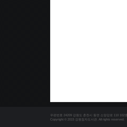
우편번호 24209 강원도 춘천시 동면 소양강로 110 102호 문의
Copyright © 2015 강원점자도서관. All rights reserved.