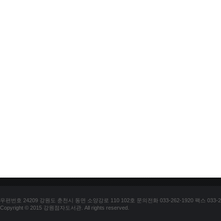
우편번호 24209 강원도 춘천시 동면 소양강로 110 102호 문의전화 033-262-1920 팩스 033-25
Copyright © 2015 강원점자도서관. All rights reserved.