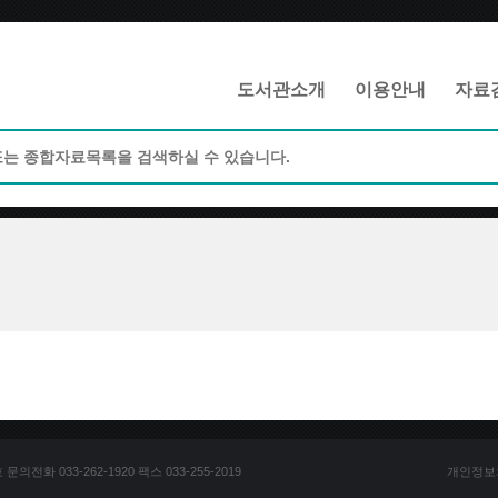
메인메뉴 바로가기
본문 바로가기
도서관소개
이용안내
자료
전화 033-262-1920 팩스 033-255-2019
개인정보