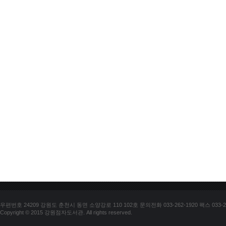
우편번호 24209 강원도 춘천시 동면 소양강로 110 102호 문의전화 033-262-1920 팩스 033-25
Copyright © 2015 강원점자도서관. All rights reserved.