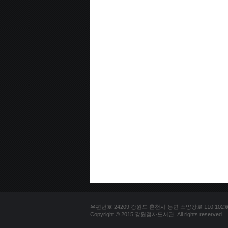
우편번호 24209 강원도 춘천시 동면 소양강로 110 102호 문의
Copyright © 2015 강원점자도서관. All rights reserved.