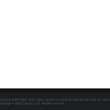
우편번호 24209 강원도 춘천시 동면 소양강로 110 102호 문의전화 033-262-1920 팩스 033-25
Copyright © 2015 강원점자도서관. All rights reserved.