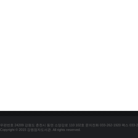
우편번호 24209 강원도 춘천시 동면 소양강로 110 102호 문의전화 033-262-1920 팩스 033-25
Copyright © 2015 강원점자도서관. All rights reserved.