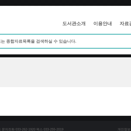
메인메뉴 바로가기
본문 바로가기
도서관소개
이용안내
자료
전화 033-262-1920 팩스 033-255-2019
개인정보