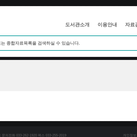
메인메뉴 바로가기
본문 바로가기
도서관소개
이용안내
자료
전화 033-262-1920 팩스 033-255-2019
개인정보