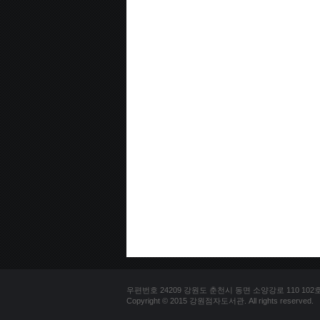
우편번호 24209 강원도 춘천시 동면 소양강로 110 102호 문의
Copyright © 2015 강원점자도서관. All rights reserved.