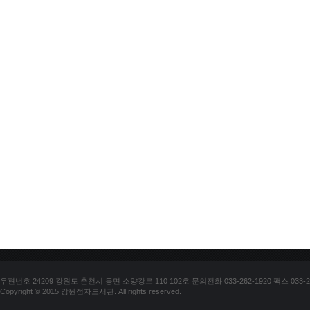
우편번호 24209 강원도 춘천시 동면 소양강로 110 102호 문의전화 033-262-1920 팩스 033-25
Copyright © 2015 강원점자도서관. All rights reserved.