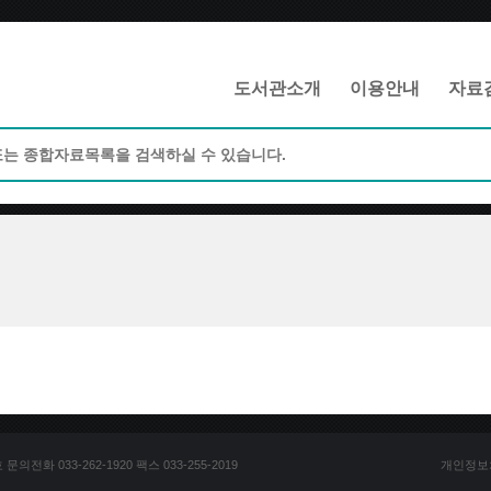
메인메뉴 바로가기
본문 바로가기
도서관소개
이용안내
자료
전화 033-262-1920 팩스 033-255-2019
개인정보