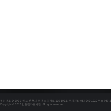
우편번호 24209 강원도 춘천시 동면 소양강로 110 102호 문의전화 033-262-1920 팩스 033-25
Copyright © 2015 강원점자도서관. All rights reserved.