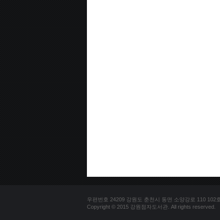
우편번호 24209 강원도 춘천시 동면 소양강로 110 102호 문의
Copyright © 2015 강원점자도서관. All rights reserved.