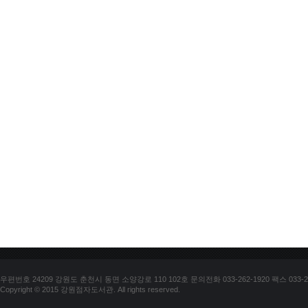
우편번호 24209 강원도 춘천시 동면 소양강로 110 102호 문의전화 033-262-1920 팩스 033-25
Copyright © 2015 강원점자도서관. All rights reserved.