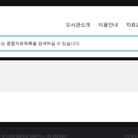
메인메뉴 바로가기
본문 바로가기
도서관소개
이용안내
자료
전화 033-262-1920 팩스 033-255-2019
개인정보