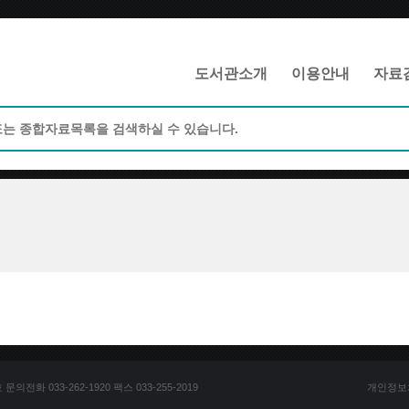
메인메뉴 바로가기
본문 바로가기
도서관소개
이용안내
자료
전화 033-262-1920 팩스 033-255-2019
개인정보