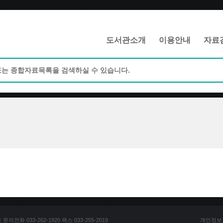
메인메뉴 바로가기
본문 바로가기
도서관소개
이용안내
자료
전화 033-262-1920 팩스 033-255-2019
개인정보