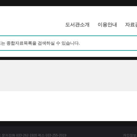
메인메뉴 바로가기
본문 바로가기
도서관소개
이용안내
자료
전화 033-262-1920 팩스 033-255-2019
개인정보