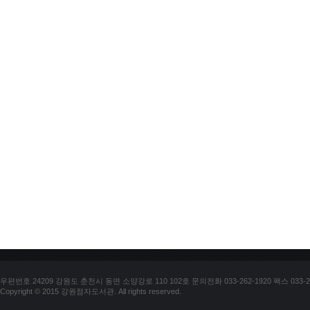
우편번호 24209 강원도 춘천시 동면 소양강로 110 102호 문의전화 033-262-1920 팩스 033-25
Copyright © 2015 강원점자도서관. All rights reserved.