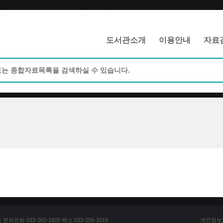
메인메뉴 바로가기
본문 바로가기
도서관소개
이용안내
자료
전화 033-262-1920 팩스 033-255-2019
개인정보