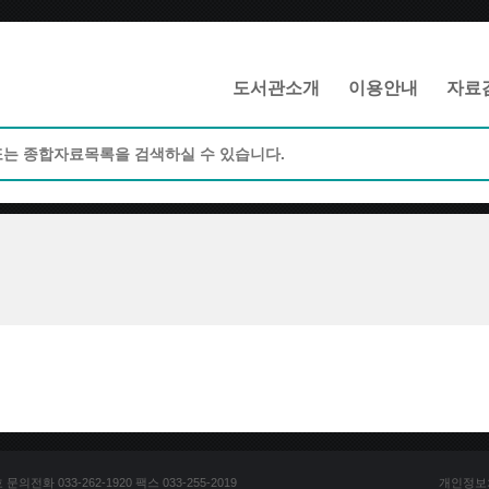
메인메뉴 바로가기
본문 바로가기
도서관소개
이용안내
자료
전화 033-262-1920 팩스 033-255-2019
개인정보