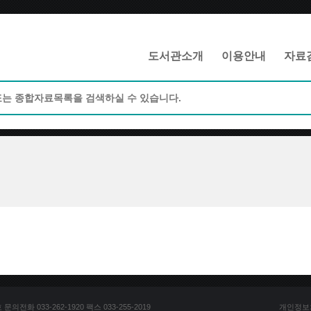
메인메뉴 바로가기
본문 바로가기
도서관소개
이용안내
자료
전화 033-262-1920 팩스 033-255-2019
개인정보