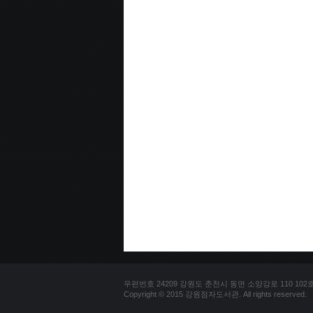
우편번호 24209 강원도 춘천시 동면 소양강로 110 102호 문의
Copyright © 2015 강원점자도서관. All rights reserved.