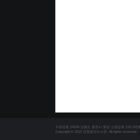
우편번호 24209 강원도 춘천시 동면 소양강로 110 102호 문의
Copyright © 2015 강원점자도서관. All rights reserved.