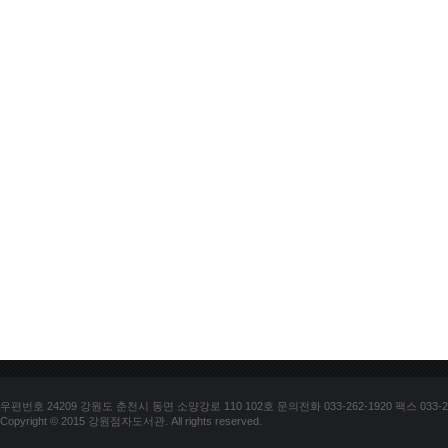
우편번호 24209 강원도 춘천시 동면 소양강로 110 102호 문의전화 033-262-1920 팩스 033-25
Copyright © 2015 강원점자도서관. All rights reserved.