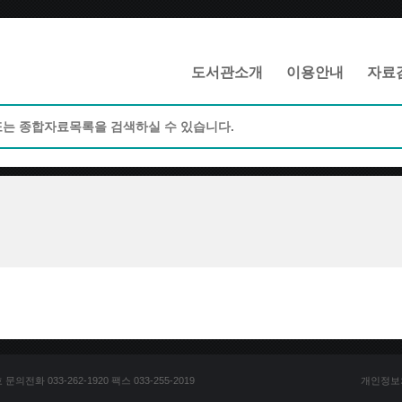
메인메뉴 바로가기
본문 바로가기
도서관소개
이용안내
자료
전화 033-262-1920 팩스 033-255-2019
개인정보